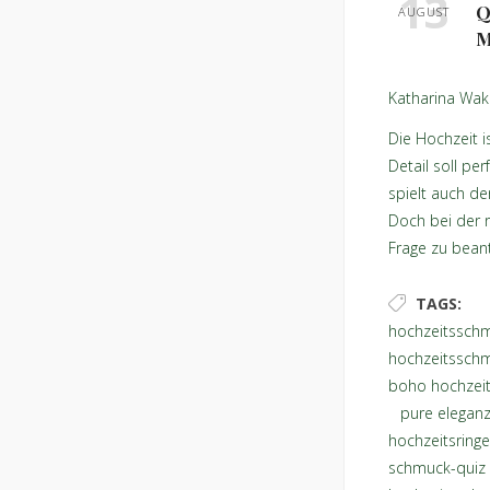
13
Q
AUGUST
M
Katharina Wak
Die Hochzeit i
Detail soll pe
spielt auch d
Doch bei der r
Frage zu bean
mir?
TAGS:
hochzeitssch
hochzeitssch
boho hochzei
,
pure eleganz
hochzeitsringe
schmuck-quiz