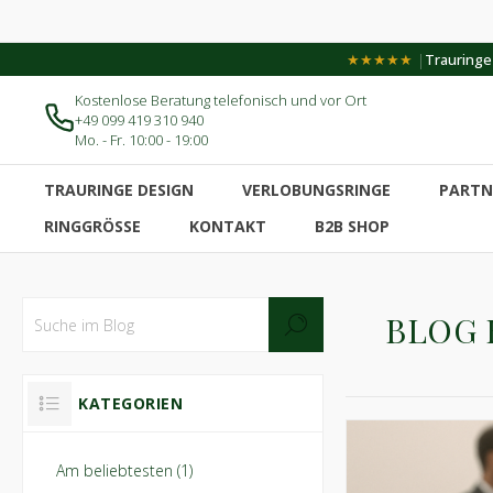
|
★★★★★
Trauringe-
Kostenlose Beratung telefonisch und vor Ort
+49 099 419 310 940
Mo. - Fr. 10:00 - 19:00
TRAURINGE DESIGN
VERLOBUNGSRINGE
PARTN
RINGGRÖSSE
KONTAKT
B2B SHOP
BLOG 
KATEGORIEN
Am beliebtesten (1)