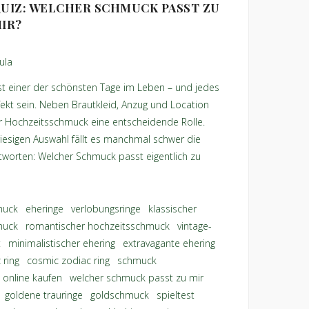
UIZ: WELCHER SCHMUCK PASST ZU
IR?
ula
st einer der schönsten Tage im Leben – und jedes
rfekt sein. Neben Brautkleid, Anzug und Location
er Hochzeitsschmuck eine entscheidende Rolle.
iesigen Auswahl fällt es manchmal schwer die
tworten: Welcher Schmuck passt eigentlich zu
muck
,
eheringe
,
verlobungsringe
,
klassischer
muck
,
romantischer hochzeitsschmuck
,
vintage-
t
,
minimalistischer ehering
,
extravagante ehering
 ring
,
cosmic zodiac ring
,
schmuck
 online kaufen
,
welcher schmuck passt zu mir
,
,
goldene trauringe
,
goldschmuck
,
spieltest