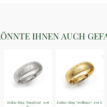
KÖNNTE IHNEN AUCH GEF
Zodiac Ring "Jungfrau"_608
Zodiac-Ring "Zwillinge"_605 G
W