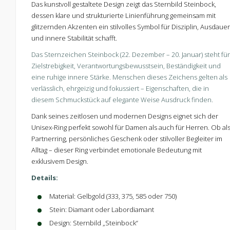
Das kunstvoll gestaltete Design zeigt das Sternbild Steinbock,
dessen klare und strukturierte Linienführung gemeinsam mit
glitzernden Akzenten ein stilvolles Symbol für Disziplin, Ausdauer
und innere Stabilität schafft.
Das Sternzeichen Steinbock (22. Dezember – 20. Januar) steht für
Zielstrebigkeit, Verantwortungsbewusstsein, Beständigkeit und
eine ruhige innere Stärke. Menschen dieses Zeichens gelten als
verlässlich, ehrgeizig und fokussiert – Eigenschaften, die in
diesem Schmuckstück auf elegante Weise Ausdruck finden.
Dank seines zeitlosen und modernen Designs eignet sich der
Unisex-Ring perfekt sowohl für Damen als auch für Herren. Ob al
Partnerring, persönliches Geschenk oder stilvoller Begleiter im
Alltag – dieser Ring verbindet emotionale Bedeutung mit
exklusivem Design.
Details:
Material: Gelbgold (333, 375, 585 oder 750)
Stein: Diamant oder Labordiamant
Design: Sternbild „Steinbock“