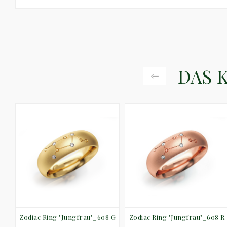
DAS 
00
Zodiac Ring "Jungfrau"_608 G
Zodiac Ring "Jungfrau"_608 R