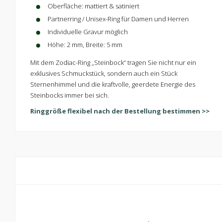
Oberfläche: mattiert & satiniert
Partnerring / Unisex-Ring für Damen und Herren
Individuelle Gravur möglich
Höhe: 2 mm, Breite: 5 mm
Mit dem Zodiac-Ring „Steinbock“ tragen Sie nicht nur ein
exklusives Schmuckstück, sondern auch ein Stück
Sternenhimmel und die kraftvolle, geerdete Energie des
Steinbocks immer bei sich.
Ringgröße flexibel nach der Bestellung bestimmen >>
Kontaktiere uns