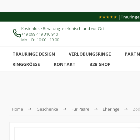
|
★★★★★
Trauringe-
Kostenlose Beratung telefonisch und vor Ort
+49 099 419 310 940
Mo. - Fr. 10:00 - 19:00
TRAURINGE DESIGN
VERLOBUNGSRINGE
PARTN
RINGGRÖSSE
KONTAKT
B2B SHOP
Home
Geschenke
Für Paare
Eheringe
Zod