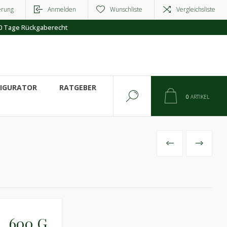
erung
Anmelden
Wunschliste
Vergleichsliste
0 Tage Rückgaberecht
FIGURATOR
RATGEBER
0
ARTIKEL
VORHERIGES
NÄCHSTE
_600 G