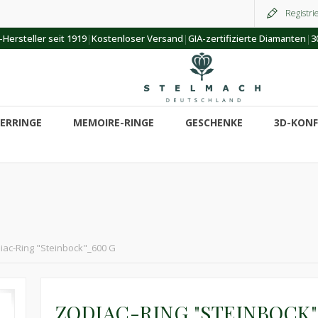
Registri
|
|
|
Hersteller seit 1919
Kostenloser Versand
GIA-zertifizierte Diamanten
3
ERRINGE
MEMOIRE-RINGE
GESCHENKE
3D-KON
iac-Ring "Steinbock"_600 G
ZODIAC-RING "STEINBOCK"