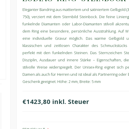
Eleganter Bandring aus mattiertem und satiniertem Gelbgold (3
750), verziert mit dem Sternbild Steinbock. Die feine Linien
funkelnde Diamanten oder Labor-Diamanten stilvoll akzentui
dem Ring eine besondere, persönliche Ausstrahlung. Auf 
eine individuelle Gravur möglich. Das warme Gelbgold u
klassischen und zeitlosen Charakter des Schmuckstücks
perfekt mit den funkelnden Steinen. Das Sternzeichen Ste
Disziplin, Ausdauer und innere Stärke – Eigenschaften, die
stilvolle Weise widerspiegelt. Der Unisex-Ring eignet sich p
Damen als auch für Herren und ist ideal als Partnerring oder
Geschenk geeignet. Höhe: 2 mm, Breite: 5 mm
€1423,80 inkl. Steuer