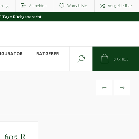
erung
Anmelden
Wunschliste
Vergleichsliste
0 Tage Rückgaberecht
FIGURATOR
RATGEBER
0
ARTIKEL
VORHERIGES
NÄCHSTE
_605 R