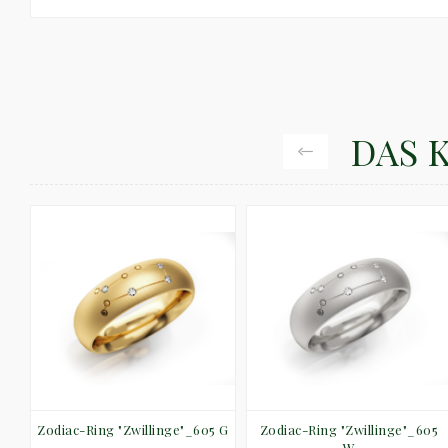
DAS 
R
Zodiac-Ring "Zwillinge"_605 G
Zodiac-Ring "Zwillinge"_605
W