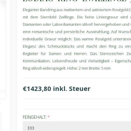
Eleganter Bandring aus mattiertem und satiniertem Roségold (3
mit dem Sternbild Zwillinge. Die feine Liniengravur wird
Diamanten oder Labordiamanten stilvoll hervorgehoben und v
eine romantische und persönliche Ausstrahlung. Auf Wunsc
individuelle Gravur möglich. Das warme Roségold unterstre
Eleganz des Schmuckstücks und macht den Ring zu ei
Begleiter für Damen und Herren. Das Sternzeichen Zwil
Kommunikation, Lebensfreude und Vielseitigkeit – Eigenscha
Ring stilvoll widerspiegelt. Höhe: 2 mm Breite: 5 mm
€1423,80 inkl. Steuer
FEINGEHALT:
*