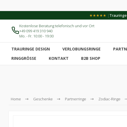
|
★★★★★
Trauringe-
Kostenlose Beratung telefonisch und vor Ort
+49 099 419 310 940
Mo. - Fr. 10:00 - 19:00
TRAURINGE DESIGN
VERLOBUNGSRINGE
PARTN
RINGGRÖSSE
KONTAKT
B2B SHOP
Home
Geschenke
Partnerringe
Zodiac-Ringe