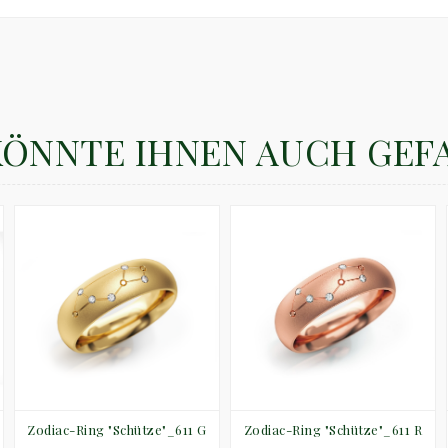
KÖNNTE IHNEN AUCH GEF
Zodiac-Ring "Schütze"_611 G
Zodiac-Ring "Schütze"_611 R