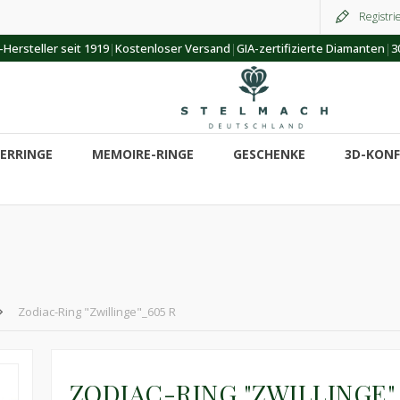
Registri
|
|
|
Hersteller seit 1919
Kostenloser Versand
GIA-zertifizierte Diamanten
3
ERRINGE
MEMOIRE-RINGE
GESCHENKE
3D-KON
Zodiac-Ring "Zwillinge"_605 R
ZODIAC-RING "ZWILLINGE"