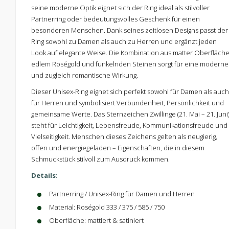
seine moderne Optik eignet sich der Ring ideal als stilvoller
Partnerring oder bedeutungsvolles Geschenk für einen
besonderen Menschen. Dank seines zeitlosen Designs passt der
Ring sowohl zu Damen als auch zu Herren und ergänzt jeden
Look auf elegante Weise. Die Kombination aus matter Oberfläche
edlem Roségold und funkelnden Steinen sorgt für eine moderne
und zugleich romantische Wirkung.
Dieser Unisex-Ring eignet sich perfekt sowohl für Damen als auch
für Herren und symbolisiert Verbundenheit, Persönlichkeit und
gemeinsame Werte. Das Sternzeichen Zwillinge (21. Mai – 21. Juni
steht für Leichtigkeit, Lebensfreude, Kommunikationsfreude und
Vielseitigkeit. Menschen dieses Zeichens gelten als neugierig,
offen und energiegeladen – Eigenschaften, die in diesem
Schmuckstück stilvoll zum Ausdruck kommen.
Details:
Partnerring / Unisex-Ring für Damen und Herren
Material: Roségold 333 / 375 / 585 / 750
Oberfläche: mattiert & satiniert