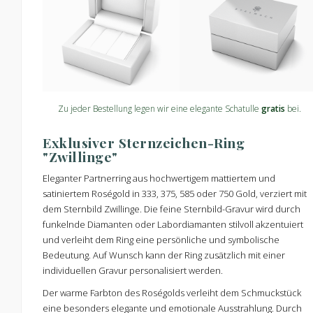
Zu jeder Bestellung legen wir eine elegante Schatulle
gratis
bei.
Exklusiver Sternzeichen-Ring
"Zwillinge"
Eleganter Partnerring aus hochwertigem mattiertem und
satiniertem Roségold in 333, 375, 585 oder 750 Gold, verziert mit
dem Sternbild Zwillinge. Die feine Sternbild-Gravur wird durch
funkelnde Diamanten oder Labordiamanten stilvoll akzentuiert
und verleiht dem Ring eine persönliche und symbolische
Bedeutung. Auf Wunsch kann der Ring zusätzlich mit einer
individuellen Gravur personalisiert werden.
Der warme Farbton des Roségolds verleiht dem Schmuckstück
eine besonders elegante und emotionale Ausstrahlung. Durch