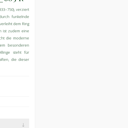
33–750), verziert
 durch funkelnde
erleiht dem Ring
h ist zudem eine
icht die moderne
nem besonderen
linge steht für
ften, die dieser