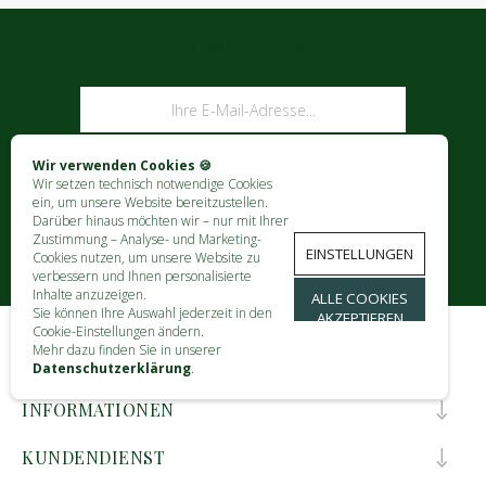
NEWSLETTER
ABONNIEREN
Wir verwenden Cookies 🍪
Wir setzen technisch notwendige Cookies
ein, um unsere Website bereitzustellen.
Darüber hinaus möchten wir – nur mit Ihrer
Zustimmung – Analyse- und Marketing-
EINSTELLUNGEN
Cookies nutzen, um unsere Website zu
verbessern und Ihnen personalisierte
Inhalte anzuzeigen.
ALLE COOKIES
Sie können Ihre Auswahl jederzeit in den
AKZEPTIEREN
Cookie-Einstellungen ändern.
Mehr dazu finden Sie in unserer
KONTAKT
Datenschutzerklärung
.
INFORMATIONEN
KUNDENDIENST