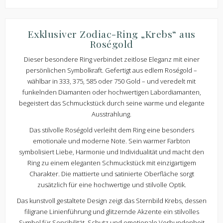
Exklusiver Zodiac-Ring „Krebs“ aus
Roségold
Dieser besondere Ring verbindet zeitlose Eleganz mit einer
persönlichen Symbolkraft. Gefertigt aus edlem Roségold –
wählbar in 333, 375, 585 oder 750 Gold – und veredelt mit
funkelnden Diamanten oder hochwertigen Labordiamanten,
begeistert das Schmuckstück durch seine warme und elegante
Ausstrahlung.
Das stilvolle Roségold verleiht dem Ring eine besonders
emotionale und moderne Note. Sein warmer Farbton
symbolisiert Liebe, Harmonie und Individualität und macht den
Ring zu einem eleganten Schmuckstück mit einzigartigem
Charakter. Die mattierte und satinierte Oberfläche sorgt
zusätzlich für eine hochwertige und stilvolle Optik.
Das kunstvoll gestaltete Design zeigt das Sternbild Krebs, dessen
filigrane Linienführung und glitzernde Akzente ein stilvolles
Symbol für Sensibilität, Schutz und emotionale Verbundenheit