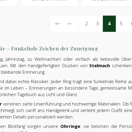
2
3
4
5
Sie – Funkelnde Zeichen der Zuneigung
, Jahrestag, zu Weihnachten oder einfach als liebevolle Übe
uen. Mit den handgefertigten Stücken von
Stelmach
schenken S
bleibende Erinnerung.
nd dabei echte Klassiker. Jeder Ring trägt eine funkelnde Reihe
 im Leben – Erinnerungen an besondere Tage, gemeinsame Meile
önlichen Tagebuch aus Licht und Glanz.
r
vereinen zarte Linienführung und hochwertige Materialien. Ob fil
hmiegt sich sanft ans Handgelenk und verleiht jedem Outfit ein
vierten Details personalisiert werden.
den Blickfang sorgen unsere
Ohrringe
: sie betonen die Persö