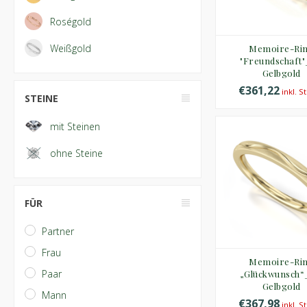
Roségold
Weißgold
Memoire-Ri
"Freundschaft"
Gelbgold
€361,22
inkl. S
STEINE
mit Steinen
ohne Steine
FÜR
Partner
Frau
Memoire-Ri
Paar
„Glückwunsch“
Gelbgold
Mann
€367,98
inkl. S