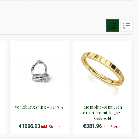
G
Verlobungsring - ST19 W
Memoire-Ring „Ich
erinnere mich“_521
Gelbgold
€1066,00
€381,96
inkl. Steuer
inkl. Steuer