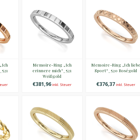
„Ich
Memoire-Ring „Ich
Memoire-Ring „Ich lieb
_521
erinnere mich“_521
Sport“_520 Roségold
Weißgold
€381,96
€376,37
teuer
inkl. Steuer
inkl. Steuer