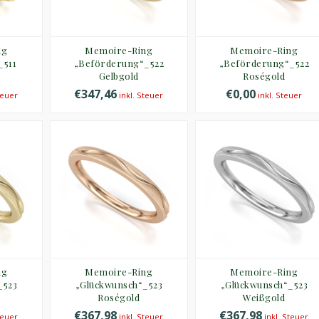
ng
Memoire-Ring
Memoire-Ring
_511
„Beförderung“_522
„Beförderung“_522
Gelbgold
Roségold
€347,46
€0,00
teuer
inkl. Steuer
inkl. Steuer
ng
Memoire-Ring
Memoire-Ring
_523
„Glückwunsch“_523
„Glückwunsch“_523
Roségold
Weißgold
€367,98
€367,98
teuer
inkl. Steuer
inkl. Steuer