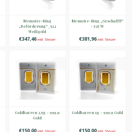
Memoire-Ring
Memoire-Ring „Geschafft!“
„Beförderung“_522
- 525 W
Weißgold
€347,46
€381,96
inkl. Steuer
inkl. Steuer
Goldbarren 2,5g – 999,9
Goldbarren 1g – 999,9 Gold
Gold
€150,00
€150,00
inkl. Steuer
inkl. Steuer