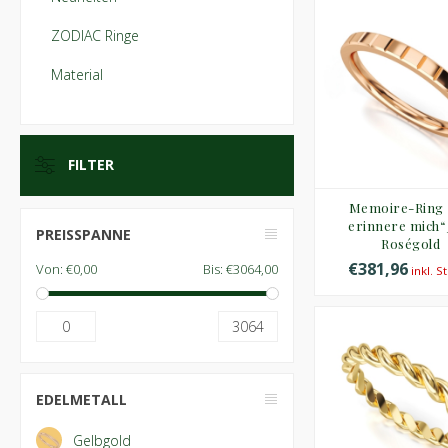
ZODIAC Ringe
Material
FILTER
Memoire-Ring 
erinnere mich“
PREISSPANNE
Roségold
€381,96
Von:
€0,00
Bis:
€3064,00
inkl. S
0
3064
EDELMETALL
Gelbgold