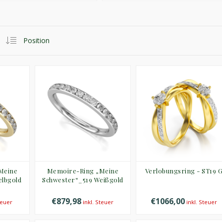
Meine
Memoire-Ring „Meine
Verlobungsring - ST19 
elbgold
Schwester“_519 Weißgold
€879,98
€1066,00
teuer
inkl. Steuer
inkl. Steuer