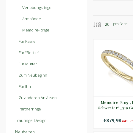
Verlobungsringe
Armbände
pro Seite
Memoire-Ringe
Für Paare
Für "Bestie"
Für Mütter
Zum Neubeginn
Für Ihn
Zu anderen Anlässen
Memoire-Ring „
Schwester“_519 G
Partnerringe
€879,98
Trauringe Design
inkl. S
Neuheiten