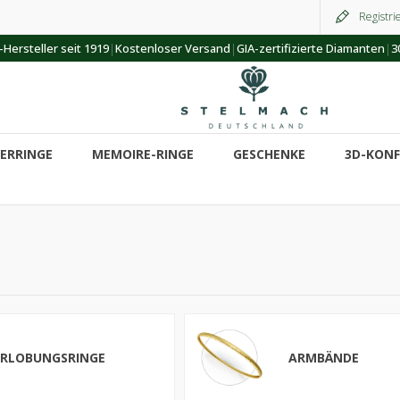
Registri
|
|
|
Hersteller seit 1919
Kostenloser Versand
GIA-zertifizierte Diamanten
3
ERRINGE
MEMOIRE-RINGE
GESCHENKE
3D-KON
ERLOBUNGSRINGE
ARMBÄNDE