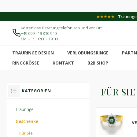
|
★★★★★
Trauringe-
Kostenlose Beratung telefonisch und vor Ort
+49 099 419 310 940
Mo. - Fr. 10:00 - 19:00
TRAURINGE DESIGN
VERLOBUNGSRINGE
PARTN
RINGGRÖSSE
KONTAKT
B2B SHOP
FÜR SIE
KATEGORIEN
Trauringe
Geschenke
V
Für Sie