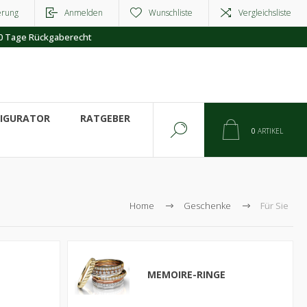
erung
Anmelden
Wunschliste
Vergleichsliste
0 Tage Rückgaberecht
FIGURATOR
RATGEBER
0
ARTIKEL
Home
Geschenke
Für Sie
MEMOIRE-RINGE