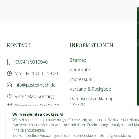
KONTAKT
INFORMATIONEN
Sitemap
(09941) 9310940
Zertifikate
Mo. - Fr. 10:00 - 19:00
Impressum
info@pzstelmach.de
Versand & Rückgabe
93444 Bad Kötzting
Datenschutzerklärung
(DSGVO)
Pfingstreiter Straße 28
AGB
Wir verwenden Cookies 🍪
Wir setzen technisch notwendige Cookies ein, um unsere Website bereitzust
Darüber hinaus möchten wir – nur mit Ihrer Zustimmung – Analyse- und Ma
Inhalte anzuzeigen.
Sie können Ihre Auswahl jederzeit in den Cookie-Einstellungen ändern.