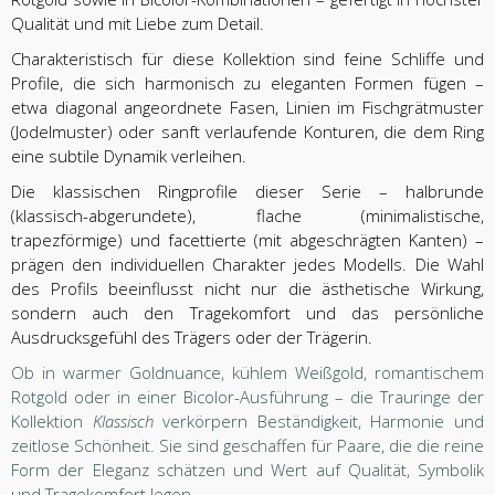
Qualität und mit Liebe zum Detail.
Charakteristisch für diese Kollektion sind feine Schliffe und
Profile, die sich harmonisch zu eleganten Formen fügen –
etwa diagonal angeordnete Fasen, Linien im Fischgrätmuster
(Jodelmuster) oder sanft verlaufende Konturen, die dem Ring
eine subtile Dynamik verleihen.
Die klassischen Ringprofile dieser Serie – halb­runde
(klassisch-abgerundete), flache (minimalistische,
trapezförmige) und facettierte (mit abgeschrägten Kanten) –
prägen den individuellen Charakter jedes Modells. Die Wahl
des Profils beeinflusst nicht nur die ästhetische Wirkung,
sondern auch den Tragekomfort und das persönliche
Ausdrucksgefühl des Trägers oder der Trägerin.
Ob in warmer Goldnuance, kühlem Weißgold, romantischem
Rotgold oder in einer Bicolor-Ausführung – die Trauringe der
Kollektion
Klassisch
verkörpern Beständigkeit, Harmonie und
zeitlose Schönheit. Sie sind geschaffen für Paare, die die reine
Form der Eleganz schätzen und Wert auf Qualität, Symbolik
und Tragekomfort legen.