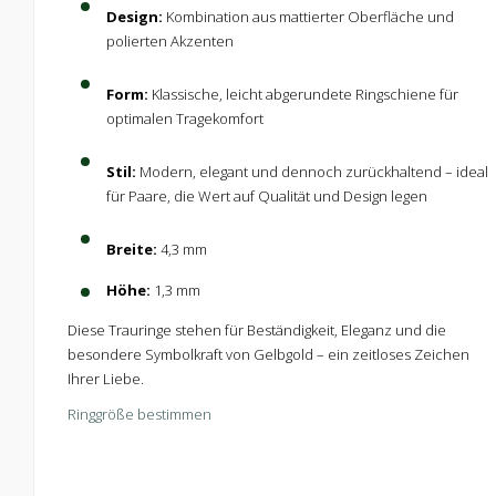
Design:
Kombination aus mattierter Oberfläche und
polierten Akzenten
Form:
Klassische, leicht abgerundete Ringschiene für
optimalen Tragekomfort
Stil:
Modern, elegant und dennoch zurückhaltend – ideal
für Paare, die Wert auf Qualität und Design legen
Breite:
4,3 mm
Höhe:
1,3 mm
Diese Trauringe stehen für Beständigkeit, Eleganz und die
besondere Symbolkraft von Gelbgold – ein zeitloses Zeichen
Ihrer Liebe.
Ringgröße bestimmen