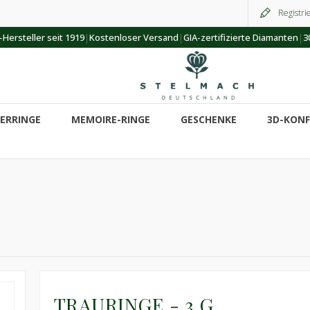
Registri
|
|
|
Hersteller seit 1919
Kostenloser Versand
GIA-zertifizierte Diamanten
3
ERRINGE
MEMOIRE-RINGE
GESCHENKE
3D-KON
TRAURINGE - 3 G