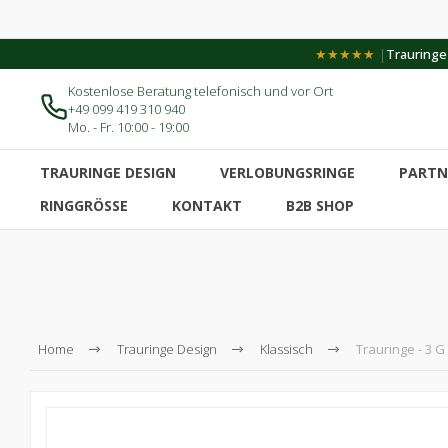
|
★★★★★
Trauringe-
Kostenlose Beratung telefonisch und vor Ort
+49 099 419 310 940
Mo. - Fr. 10:00 - 19:00
TRAURINGE DESIGN
VERLOBUNGSRINGE
PARTN
RINGGRÖSSE
KONTAKT
B2B SHOP
Home
Trauringe Design
Klassisch
Trauringe - 3 G