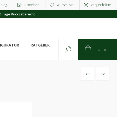
erung
Anmelden
Wunschliste
Vergleichsliste
0 Tage Rückgaberecht
FIGURATOR
RATGEBER
0
ARTIKEL
VORHERIGES
NÄCHSTE