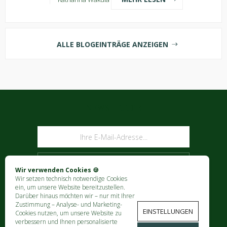
ALLE BLOGEINTRÄGE ANZEIGEN
NEWSLETTER
ABONNIEREN
Wir verwenden Cookies 🍪
Wir setzen technisch notwendige Cookies
ein, um unsere Website bereitzustellen.
Darüber hinaus möchten wir – nur mit Ihrer
Zustimmung – Analyse- und Marketing-
EINSTELLUNGEN
Cookies nutzen, um unsere Website zu
verbessern und Ihnen personalisierte