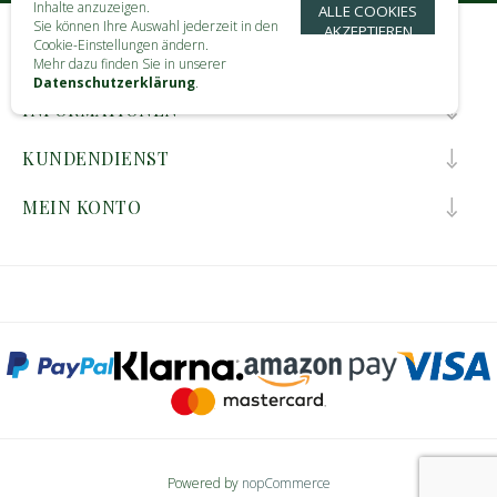
Inhalte anzuzeigen.
ALLE COOKIES
Sie können Ihre Auswahl jederzeit in den
AKZEPTIEREN
Cookie-Einstellungen ändern.
KONTAKT
Mehr dazu finden Sie in unserer
Datenschutzerklärung
.
INFORMATIONEN
KUNDENDIENST
MEIN KONTO
Powered by
nopCommerce