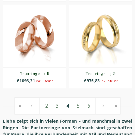
Trauringe - 1 R
Trauringe - 3 G
€1093,31
€975,83
inkl. Steuer
inkl. Steuer
2
3
4
5
6
Liebe zeigt sich in vielen Formen – und manchmal in zwei
Ringen. Die Partnerringe von Stelmach sind geschaffen
für Paare, die ihre Verbundenheit mit Stil und Bedeutung