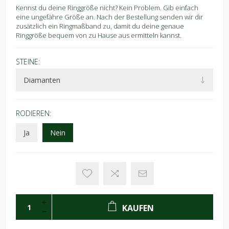
Kennst du deine Ringgröße nicht? Kein Problem. Gib einfach
eine ungefähre Größe an. Nach der Bestellung senden wir dir
zusätzlich ein Ringmaßband zu, damit du deine genaue
Ringgröße bequem von zu Hause aus ermitteln kannst.
STEINE:
RODIEREN:
Ja
Nein
KAUFEN