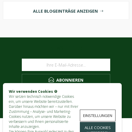
ALLE BLOGEINTRÄGE ANZEIGEN
NEWSLETTER
ABONNIEREN
Wir verwenden Cookies 🍪
Wir setzen technisch notwendige Cookies
ein, um unsere Website bereitzustellen.
Darüber hinaus möchten wir – nur mit Ihrer
Zustimmung – Analyse- und Marketing-
EINSTELLUNGEN
Cookies nutzen, um unsere Website zu
verbessern und Ihnen personalisierte
Inhalte anzuzeigen.
ALLE COOKIES
Sie können Ihre Auswahl jederzeit in den