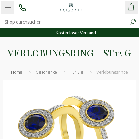
Kostenloser Versand
VERLOBUNGSRING - ST12 G
Home
Geschenke
Für Sie
Verlobungsringe