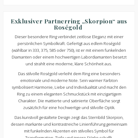
Exklusiver Partnerring „Skorpion“ aus
Roségold
Dieser besondere Ring verbindet zeitlose Eleganz mit einer
persönlichen Symbolkraft. Gefertigt aus edlem Roségold
(wählbar in 333, 375, 585 oder 750), ist er mit einem funkelnden
Diamanten oder einem hochwertigen Labordiamanten besetzt
und strahlt eine moderne, klare Schönheit aus.
Das stilvolle Roségold verleiht dem Ring eine besonders
emotionale und moderne Note. Sein warmer Farbton
symbolisiert Harmonie, Liebe und Individualität und macht den
Ring zu einem eleganten Schmuckstück mit einzigartigem
Charakter. Die mattierte und satinierte Oberfläche sorgt
zusätzlich für eine hochwertige und stilvolle Optik.
Das kunstvoll gestaltete Design zeigt das Sternbild Skorpion,
dessen markante und kontrastreiche Linienführung gemeinsam
mit funkelnden Akzenten ein stilvolles Symbol für
Transformation, Tiefe und innere Stärke schafft.