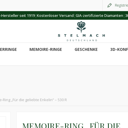
Registri
|
|
|
Hersteller seit 1919
Kostenloser Versand
GIA-zertifizierte Diamanten
3
ERRINGE
MEMOIRE-RINGE
GESCHENKE
3D-KON
Ring „Für die geliebte Enkelin“ – 530 R
MEMOIRE-RING „FÜR DIE