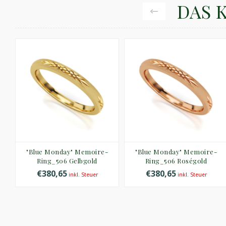
DAS 
"Blue Monday" Memoire-
"Blue Monday" Memoire-
d
Ring_506 Gelbgold
Ring_506 Roségold
€380,65
€380,65
inkl. Steuer
inkl. Steuer