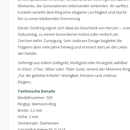
Momente, die Generationen miteinander verbinden. Ihr sanftes
Funkeln verleiht dem Ring eine elegante Leichtigkeit und macht
ihn zu einer bleibenden Erinnerung.
Dieser Goldring eignet sich ideal als Geschenk von Herzen – zum
Geburtstag, zu einem besonderen Anlass oder einfach als
Zeichen tiefer Zuneigung. Sein zeitloses Design begleitet die
Trägerin über viele Jahre hinweg und erinnert stets an die Liebe
der Familie.
Gefertigt aus edlem Gelbgold, Weißgold oder Roségold, wählbar
in 333er, 375er, 585er oder 750er Gold, vereint der Memoire-Ring
„Für die geliebte Enkelin“ Wertigkeit, Emotion und zeitlose
Eleganz.
Technische Details:
Modellnummer: 530
Ringtyp: Memoire-Ring
Breite: 2,2 mm
Höhe: 2 mm
Steinbesatz: Diamanten
Gesamtkaratgewicht: 0,14 ct