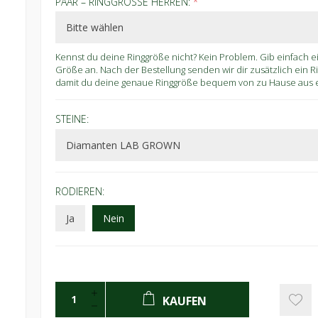
PAAR – RINGGRÖSSE HERREN:
*
Kennst du deine Ringgröße nicht? Kein Problem. Gib einfach 
Größe an. Nach der Bestellung senden wir dir zusätzlich ein 
damit du deine genaue Ringgröße bequem von zu Hause aus er
STEINE:
RODIEREN:
Ja
Nein
KAUFEN