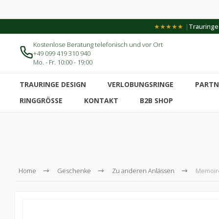
|
★★★★★
Trauringe-
Kostenlose Beratung telefonisch und vor Ort
+49 099 419 310 940
Mo. - Fr. 10:00 - 19:00
TRAURINGE DESIGN
VERLOBUNGSRINGE
PARTN
RINGGRÖSSE
KONTAKT
B2B SHOP
Home
Geschenke
Zu anderen Anlässen
Memoire-