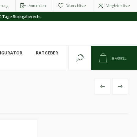
erung
Anmelden
Wunschliste
Vergleichsliste
0 Tage Rückgaberecht
FIGURATOR
RATGEBER
0
ARTIKEL
VORHERIGES
NÄCHSTE