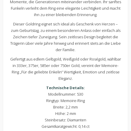
Momente, die Generationen miteinander verbinden. Ihr sanftes
Funkeln verleiht dem Ring eine elegante Leichtigkeit und macht
ihn zu einer bleibenden Erinnerung.
Dieser Goldring eignet sich ideal als Geschenk von Herzen –
zum Geburtstag, zu einem besonderen Anlass oder einfach als
Zeichen tiefer Zuneigung. Sein zeitloses Design begleitet die
Trägerin über viele Jahre hinweg und erinnert stets an die Liebe
der Familie.
Gefertigt aus edlem Gelbgold, Weißgold oder Roségold, wählbar
in 333er, 375er, 585er oder 750er Gold, vereint der Memoire-
Ring „Für die geliebte Enkelin“ Wertigkeit, Emotion und zeitlose
Eleganz.
Technische Details:
Modellnummer: 530
Ringtyp: Memoire-Ring
Breite: 2,2 mm
Höhe: 2 mm
Steinbesatz: Diamanten
Gesamtkaratgewicht: 0,14 ct