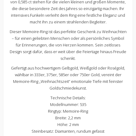
von 0,585 ct stehen für die vielen kleinen und großen Momente,
die diese besondere Zeit des Jahres so einzigartig machen. Ihr
intensives Funkeln verleiht dem Ring eine festliche Eleganz und
macht ihn zu einem strahlenden Begleiter.
Dieser Memoire-Ring ist das perfekte Geschenk zu Weihnachten
– für einen geliebten Menschen oder als persönliches Symbol
für Erinnerungen, die von Herzen kommen. Sein zeitloses
Design sorgt dafür, dass er weit über die Feiertage hinaus Freude
schenkt.
Gefertigt aus hochwertigem Gelbgold, Weißgold oder Roségold,
wählbar in 333er, 375er, 585er oder 750er Gold, vereint der
Memoire-Ring „Weihnachtszeit“ emotionale Tiefe mit feinster
Goldschmiedekunst.
Technische Details:
Modellnummer: 535
Ringtyp: Memoire-Ring
Breite: 2,2 mm
Höhe: 2 mm
Steinbesatz: Diamanten, rundum gefasst