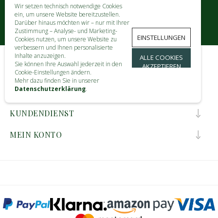
Wir setzen technisch notwendige Cookies
ein, um unsere Website bereitzustellen.
Darüber hinaus möchten wir – nur mit Ihrer
Zustimmung – Analyse- und Marketing-
EINSTELLUNGEN
Cookies nutzen, um unsere Website zu
verbessern und Ihnen personalisierte
Inhalte anzuzeigen.
ALLE COOKIES
Sie können Ihre Auswahl jederzeit in den
AKZEPTIEREN
KONTAKT
Cookie-Einstellungen ändern.
Mehr dazu finden Sie in unserer
Datenschutzerklärung
.
INFORMATIONEN
KUNDENDIENST
MEIN KONTO