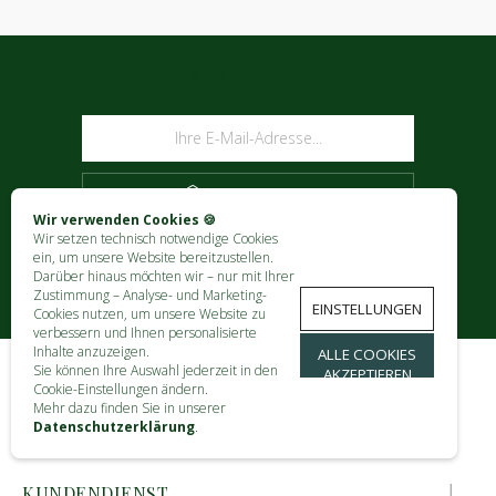
NEWSLETTER
ABONNIEREN
Wir verwenden Cookies 🍪
Wir setzen technisch notwendige Cookies
ein, um unsere Website bereitzustellen.
Darüber hinaus möchten wir – nur mit Ihrer
Zustimmung – Analyse- und Marketing-
EINSTELLUNGEN
Cookies nutzen, um unsere Website zu
verbessern und Ihnen personalisierte
Inhalte anzuzeigen.
ALLE COOKIES
Sie können Ihre Auswahl jederzeit in den
AKZEPTIEREN
Cookie-Einstellungen ändern.
KONTAKT
Mehr dazu finden Sie in unserer
Datenschutzerklärung
.
INFORMATIONEN
KUNDENDIENST