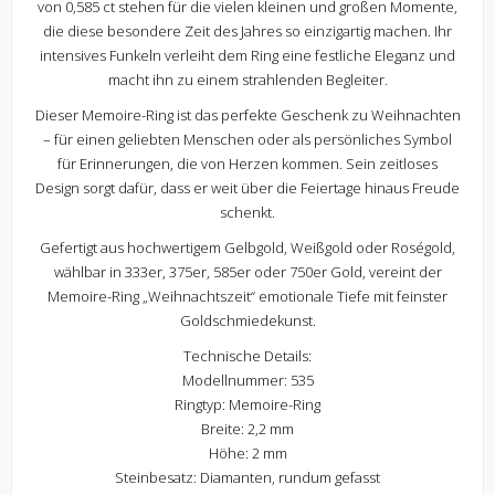
von 0,585 ct stehen für die vielen kleinen und großen Momente,
die diese besondere Zeit des Jahres so einzigartig machen. Ihr
intensives Funkeln verleiht dem Ring eine festliche Eleganz und
macht ihn zu einem strahlenden Begleiter.
Dieser Memoire-Ring ist das perfekte Geschenk zu Weihnachten
– für einen geliebten Menschen oder als persönliches Symbol
für Erinnerungen, die von Herzen kommen. Sein zeitloses
Design sorgt dafür, dass er weit über die Feiertage hinaus Freude
schenkt.
Gefertigt aus hochwertigem Gelbgold, Weißgold oder Roségold,
wählbar in 333er, 375er, 585er oder 750er Gold, vereint der
Memoire-Ring „Weihnachtszeit“ emotionale Tiefe mit feinster
Goldschmiedekunst.
Technische Details:
Modellnummer: 535
Ringtyp: Memoire-Ring
Breite: 2,2 mm
Höhe: 2 mm
Steinbesatz: Diamanten, rundum gefasst