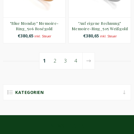
"Blue Monday" Memoire-
"Auf eigene Rechnung"
Ring_506 Roségold
Memoire-Ring_505 Weißgold
€380,65
€380,65
inkl. Steuer
inkl. Steuer
1
2
3
4
KATEGORIEN
NEWSLETTER