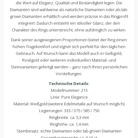
die Wert auf Eleganz, Qualität und Beständigkeit legen. Die
Diamanten sind wahlweise als natürliche Diamanten oder als lab-
grown Diamanten erhältlich und werden präzise in das Ringprofil
integriert. Dadurch entsteht ein stilvoller Glanz, der den
Charakter des Rings unterstreicht, ohne aufdringlich zu wirken.
Dank seiner ausgewogenen Proportionen bietet der Ring einen
hohen Tragekomfort und eignet sich perfekt für den täglichen
Gebrauch. Auf Wunsch kann das Modell auch in Gelbgold,
Roségold oder weiteren individuellen Material- und
Steinvarianten gefertigt werden – ganz nach Ihren persönlichen
Vorstellungen.
Technische Details:
Modellnummer: 215
Linie: Pure Elegance
Material: Weißgold (weitere Edelmetalle auf Wunsch möglich)
Legierungen: 333 / 375 / 585 / 750
Ringbreite: ca. 5,3 mm
Ringhöhe: ca. 1,4 mm
Steinbesatz: echte Diamanten oder lab-grown Diamanten
Gesamtkaratgewicht: ca. 0,16 ct