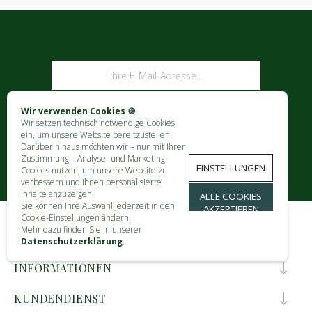
NEWSLETTER
ABONNIEREN
Wir verwenden Cookies 🍪
Wir setzen technisch notwendige Cookies
ein, um unsere Website bereitzustellen.
Darüber hinaus möchten wir – nur mit Ihrer
Zustimmung – Analyse- und Marketing-
EINSTELLUNGEN
Cookies nutzen, um unsere Website zu
verbessern und Ihnen personalisierte
Inhalte anzuzeigen.
ALLE COOKIES
Sie können Ihre Auswahl jederzeit in den
AKZEPTIEREN
Cookie-Einstellungen ändern.
Mehr dazu finden Sie in unserer
KONTAKT
Datenschutzerklärung
.
INFORMATIONEN
KUNDENDIENST