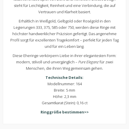
steht für Leichtigkeit, Reinheit und eine Verbindung, die auf
Vertrauen und Klarheit basiert.
Erhältlich in Weißgold, Gelbgold oder Roségold in den
Legierungen 333, 375, 585 oder 750, werden diese Ringe mit
höchster handwerklicher Präzision gefertigt. Das angenehme
Profil sorgt für exzellenten Tragekomfort – perfekt für jeden Tag
und für ein Leben lang.
Diese Eheringe verkörpern Liebe in ihrer elegantesten Form:
modern, stilvoll und unvergänglich –
Pure Eleganz
für zwei
Menschen, die ihren Weg gemeinsam gehen.
Technische Details:
Modellnummer: 164
Breite: 5 mm
Höhe: 2,3 mm
Gesamtkarat (Stein): 0,16 ct
Ringgröße bestimmen>>