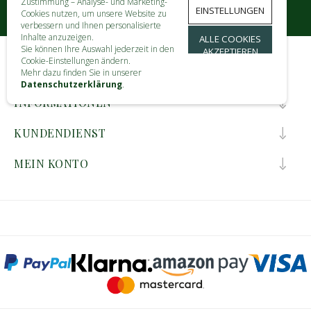
Zustimmung – Analyse- und Marketing-
EINSTELLUNGEN
Cookies nutzen, um unsere Website zu
verbessern und Ihnen personalisierte
Inhalte anzuzeigen.
ALLE COOKIES
Sie können Ihre Auswahl jederzeit in den
AKZEPTIEREN
Cookie-Einstellungen ändern.
KONTAKT
Mehr dazu finden Sie in unserer
Datenschutzerklärung
.
INFORMATIONEN
KUNDENDIENST
MEIN KONTO