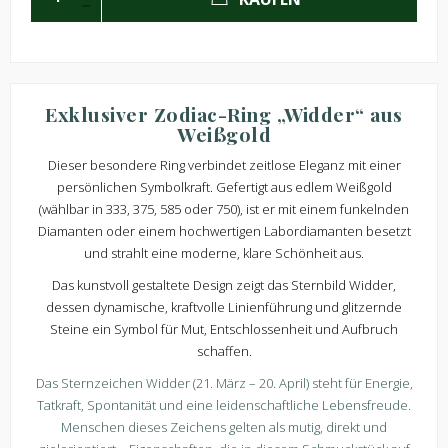
Exklusiver Zodiac-Ring „Widder“ aus
Weißgold
Dieser besondere Ring verbindet zeitlose Eleganz mit einer
persönlichen Symbolkraft. Gefertigt aus edlem Weißgold
(wählbar in 333, 375, 585 oder 750), ist er mit einem funkelnden
Diamanten oder einem hochwertigen Labordiamanten besetzt
und strahlt eine moderne, klare Schönheit aus.
Das kunstvoll gestaltete Design zeigt das Sternbild Widder,
dessen dynamische, kraftvolle Linienführung und glitzernde
Steine ein Symbol für Mut, Entschlossenheit und Aufbruch
schaffen.
Das Sternzeichen Widder (21. März – 20. April) steht für Energie,
Tatkraft, Spontanität und eine leidenschaftliche Lebensfreude.
Menschen dieses Zeichens gelten als mutig, direkt und