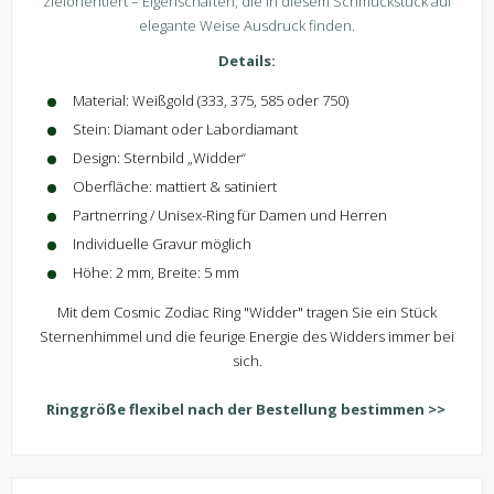
zielorientiert – Eigenschaften, die in diesem Schmuckstück auf
elegante Weise Ausdruck finden.
Details:
Material: Weißgold (333, 375, 585 oder 750)
Stein: Diamant oder Labordiamant
Design: Sternbild „Widder“
Oberfläche: mattiert & satiniert
Partnerring / Unisex-Ring für Damen und Herren
Individuelle Gravur möglich
Höhe: 2 mm, Breite: 5 mm
Mit dem Cosmic Zodiac Ring "Widder" tragen Sie ein Stück
Sternenhimmel und die feurige Energie des Widders immer bei
sich.
Ringgröße flexibel nach der Bestellung bestimmen >>